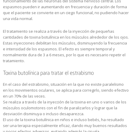
funcionamiento de las neuronas del sistema nervioso central. Los
espasmos pueden ir aumentando en frecuencia y duración de forma
que el paciente se convierte en un ciego funcional, no pudiendo hacer
una vida normal.
El tratamiento se realiza a través de la inyección de pequeñas
cantidades de toxina botulínica en los músculos alrededor de los ojos.
Estas inyecciones debilitan los músculos, disminuyendo la frecuencia
e intensidad de los espasmos. El efecto es siempre temporal y
normalmente dura de 3 a 6 meses, por lo que es necesario repetir el
tratamiento.
Toxina butolínica para tratar el estrabismo
En el caso del estrabismo, situación en la que no existe paralelismo
en los movimientos oculares, se aplica para corregirlo, siendo efectivo
en un 70% de las veces.
Se realiza a través de la inyección de la toxina en uno o varios de los
músculos oculomotores con el fin de paralizarlos y lograr que la
desviación disminuya o incluso desaparezca.
El uso de la toxina botulínica en niños e incluso bebés, ha resultado
ser una terapia especialmente eficaz, dando muy buenos resultados
y pocos efectos adversos, evitando además la cirugía.