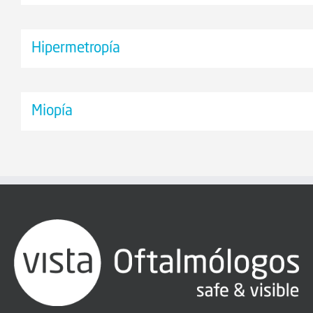
Hipermetropía
Miopía