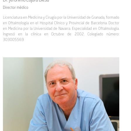
Dr. Jerónimo Lajara Blesa
Director médico
Licenciatura en Medicina y Cirugía por la Universidad de Granada, formado
en Oftalmología en el Hospital Clínico y Provincial de Barcelona. Doctor
en Medicina por la Universidad de Navarra. Especialidad en Oftalmología.
Ingresó en la clínica en Octubre de 2002. Colegiado número:
303005569