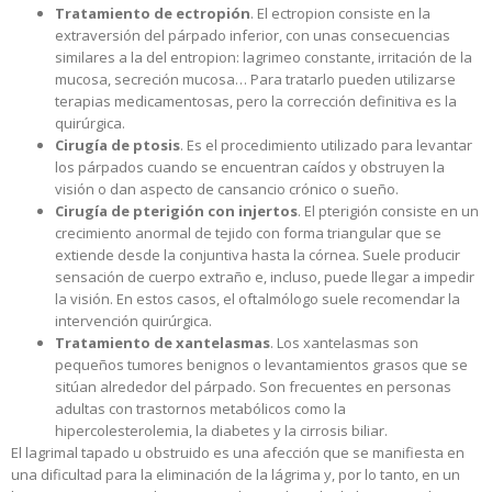
Tratamiento de ectropión
. El ectropion consiste en la
extraversión del párpado inferior, con unas consecuencias
similares a la del entropion: lagrimeo constante, irritación de la
mucosa, secreción mucosa… Para tratarlo pueden utilizarse
terapias medicamentosas, pero la corrección definitiva es la
quirúrgica.
Cirugía de ptosis
. Es el procedimiento utilizado para levantar
los párpados cuando se encuentran caídos y obstruyen la
visión o dan aspecto de cansancio crónico o sueño.
Cirugía de pterigión con injertos
. El pterigión consiste en un
crecimiento anormal de tejido con forma triangular que se
extiende desde la conjuntiva hasta la córnea. Suele producir
sensación de cuerpo extraño e, incluso, puede llegar a impedir
la visión. En estos casos, el oftalmólogo suele recomendar la
intervención quirúrgica.
Tratamiento de xantelasmas
. Los xantelasmas son
pequeños tumores benignos o levantamientos grasos que se
sitúan alrededor del párpado. Son frecuentes en personas
adultas con trastornos metabólicos como la
hipercolesterolemia, la diabetes y la cirrosis biliar.
El lagrimal tapado u obstruido es una afección que se manifiesta en
una dificultad para la eliminación de la lágrima y, por lo tanto, en un