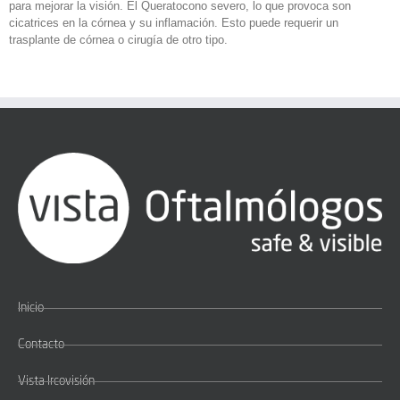
para mejorar la visión. El Queratocono severo, lo que provoca son
cicatrices en la córnea y su inflamación. Esto puede requerir un
trasplante de córnea o cirugía de otro tipo.
Inicio
Contacto
Vista Ircovisión