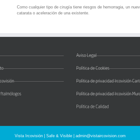
Como cualquier tipo de cirugía tiene riesgos de hemorragia, un nuev
catarata o aceleración de una existente.
Aviso Legal
to
Política de Cookies
rcovisión
Política de privacidad Ircovisión Ca
Oftalmólogos
Política de privacidad Ircovisión Mur
Política de Calidad
Vista Ircovisión | Safe & Visible |
admin@vistaircovision.com