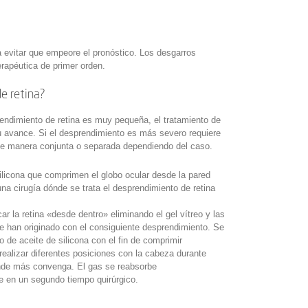
a evitar que empeore el pronóstico. Los desgarros
erapéutica de primer orden.
e retina?
endimiento de retina es muy pequeña, el tratamiento de
 su avance. Si el desprendimiento es más severo requiere
de manera conjunta o separada dependiendo del caso.
ilicona que comprimen el globo ocular desde la pared
 una cirugía dónde se trata el desprendimiento de retina
ar la retina «desde dentro» eliminando el gel vítreo y las
e han originado con el consiguiente desprendimiento. Se
 de aceite de silicona con el fin de comprimir
 realizar diferentes posiciones con la cabeza durante
 donde más convenga. El gas se reabsorbe
se en un segundo tiempo quirúrgico.