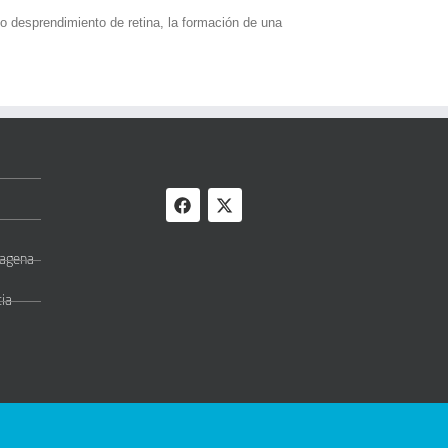
o desprendimiento de retina, la formación de una
rtagena
cia