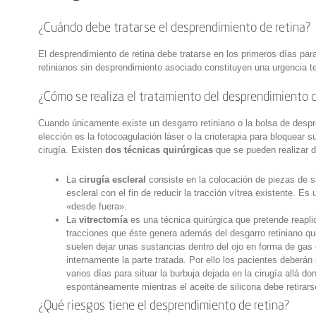
¿Cuándo debe tratarse el desprendimiento de retina?
El desprendimiento de retina debe tratarse en los primeros días par
retinianos sin desprendimiento asociado constituyen una urgencia t
¿Cómo se realiza el tratamiento del desprendimiento d
Cuando únicamente existe un desgarro retiniano o la bolsa de despr
elección es la fotocoagulación láser o la crioterapia para bloquear
cirugía. Existen
dos técnicas quirúrgicas
que se pueden realizar 
La
cirugía escleral
consiste en la colocación de piezas de s
escleral con el fin de reducir la tracción vítrea existente. Es
«desde fuera».
La
vitrectomía
es una técnica quirúrgica que pretende reaplic
tracciones que éste genera además del desgarro retiniano qu
suelen dejar unas sustancias dentro del ojo en forma de gas o
internamente la parte tratada. Por ello los pacientes deberán
varios días para situar la burbuja dejada en la cirugía allá
espontáneamente mientras el aceite de silicona debe retirar
¿Qué riesgos tiene el desprendimiento de retina?