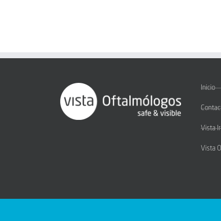
Inicio
Contac
Vista I
Vista 