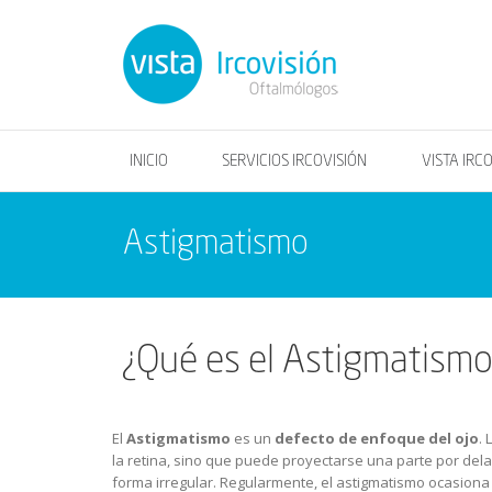
INICIO
SERVICIOS IRCOVISIÓN
VISTA IRC
Astigmatismo
¿Qué es el Astigmatism
El
Astigmatismo
es un
defecto de enfoque del ojo
.
la retina, sino que puede proyectarse una parte por dela
forma irregular. Regularmente, el astigmatismo ocasion