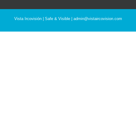
Vista Ircovisión | Safe & Visible |
admin@vistaircovision.com