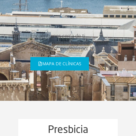
Encuéntranos cerca de ti.
Accede a nuestro mapa de
clínicas y compruébalo por ti
mismo.
MAPA DE CLÍNICAS
Presbicia