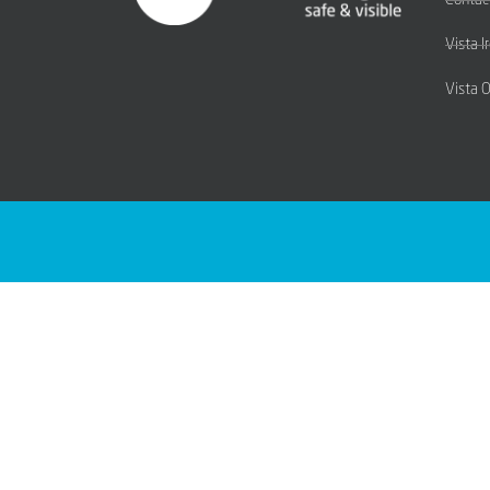
Contac
Vista I
Vista 