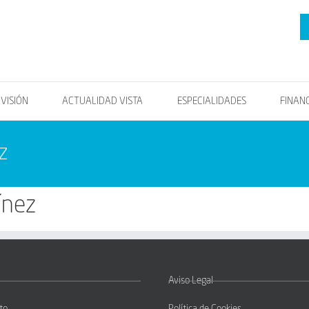
OVISIÓN
ACTUALIDAD VISTA
ESPECIALIDADES
FINAN
z
ínez
Aviso Legal