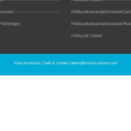
to
Política de Cookies
rcovisión
Política de privacidad Ircovisión Ca
Oftalmólogos
Política de privacidad Ircovisión Mur
Política de Calidad
Vista Ircovisión | Safe & Visible |
admin@vistaircovision.com