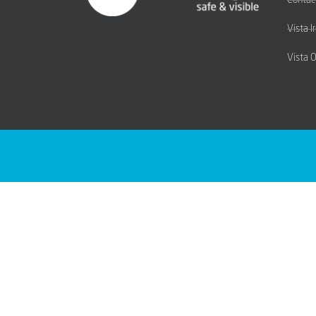
Contac
Vista I
Vista 