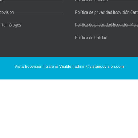
to
Política de Cookies
rcovisión
Política de privacidad Ircovisión Ca
Oftalmólogos
Política de privacidad Ircovisión Mur
Política de Calidad
Vista Ircovisión | Safe & Visible |
admin@vistaircovision.com