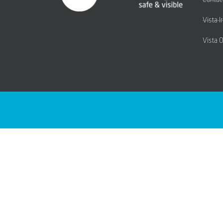
Contac
Vista I
Vista 