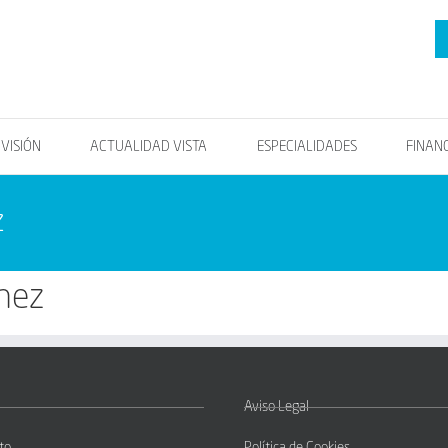
OVISIÓN
ACTUALIDAD VISTA
ESPECIALIDADES
FINAN
z
nez
Aviso Legal