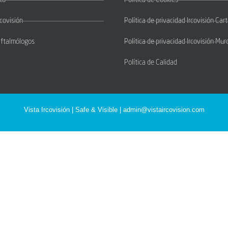
to
Política de Cookies
rcovisión
Política de privacidad Ircovisión Ca
Oftalmólogos
Política de privacidad Ircovisión Mur
Política de Calidad
Vista Ircovisión | Safe & Visible |
admin@vistaircovision.com